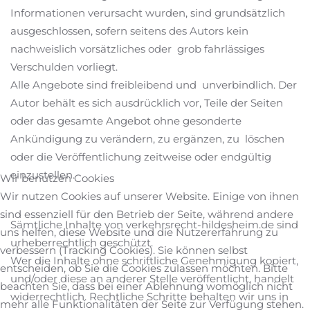
Informationen verursacht wurden, sind grundsätzlich
ausgeschlossen, sofern seitens des Autors kein
nachweislich vorsätzliches oder grob fahrlässiges
Verschulden vorliegt.
Alle Angebote sind freibleibend und unverbindlich. Der
Autor behält es sich ausdrücklich vor, Teile der Seiten
oder das gesamte Angebot ohne gesonderte
Ankündigung zu verändern, zu ergänzen, zu löschen
oder die Veröffentlichung zeitweise oder endgültig
einzustellen.
Wir benutzen Cookies
Wir nutzen Cookies auf unserer Website. Einige von ihnen
sind essenziell für den Betrieb der Seite, während andere
Sämtliche Inhalte von verkehrsrecht-hildesheim.de sind
uns helfen, diese Website und die Nutzererfahrung zu
urheberrechtlich geschützt.
verbessern (Tracking Cookies). Sie können selbst
Wer die Inhalte ohne schriftliche Genehmigung kopiert,
entscheiden, ob Sie die Cookies zulassen möchten. Bitte
und/oder diese an anderer Stelle veröffentlicht, handelt
beachten Sie, dass bei einer Ablehnung womöglich nicht
widerrechtlich. Rechtliche Schritte behalten wir uns in
mehr alle Funktionalitäten der Seite zur Verfügung stehen.