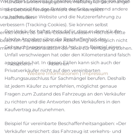
Wir nutzen Cookies auf unserer Website. Einige von ihnen
Händler können dagegen ihre Haftung für Sachmängel
sind essenziell für den Betrieb der Seite, während andere
des Gebrauchtwagens nicht mehr komplett
uns helfen, diese Website und die Nutzererfahrung zu
ausschließen.
verbessern (Tracking Cookies). Sie können selbst
Der Verkäufer haftet stets dafür, dass er dem Käufer
entscheiden, ob Sie die Cookies zulassen möchten. Bitte
falsche Angaben über die Beschaffenheit des
beachten Sie, dass bei einer Ablehnung womöglich nicht
Gebrauchtwagens gemacht hat, zum Beispiel einen
mehr alle Funktionalitäten der Seite zur Verfügung stehen.
Unfall verschwiegen hat oder den Kilometerstand falsch
angegeben hat. In diesen Fällen kann sich auch der
Akzeptieren
Ablehnen
Privatverkäufer nicht auf den vereinbarten
Weitere Informationen
|
Impressum
Haftungsausschluss für Sachmängel berufen. Deshalb
ist jedem Käufer zu empfehlen, möglichst genaue
Fragen zum Zustand des Fahrzeugs an den Verkäufer
zu richten und die Antworten des Verkäufers in den
Kaufvertrag aufzunehmen.
Beispiel für vereinbarte Beschaffenheitsangaben: »Der
Verkäufer versichert: das Fahrzeug ist verkehrs- und